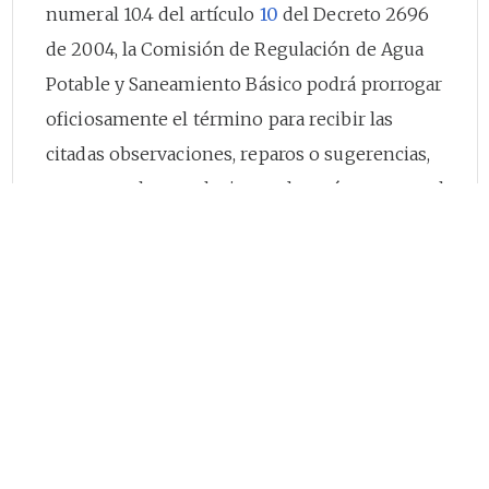
numeral 10.4 del artículo
10
del Decreto 2696
de 2004, la Comisión de Regulación de Agua
Potable y Saneamiento Básico podrá prorrogar
oficiosamente el término para recibir las
citadas observaciones, reparos o sugerencias,
respecto a las resoluciones de carácter general
que pretenda adoptar;
Que a los fines de garantizar una participación
ciudadana efectiva en cumplimiento de los
criterios rectores expuestos por la honorable
Corte Constitucional mediante Sentencia C
150
de 2003, se hace necesario ampliar el plazo
establecido por el artículo
3
o de la Resolución
CRA 440 de 2008;