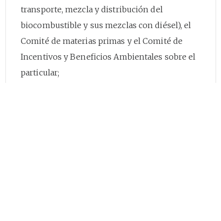
transporte, mezcla y distribución del
biocombustible y sus mezclas con diésel), el
Comité de materias primas y el Comité de
Incentivos y Beneficios Ambientales sobre el
particular;
Que la tarea del Comité de calidad y mezclas
fue liderada por el Instituto Colombiano de
Normas Técnicas, Icontec, a través del Comité
186 "Petróleos y sus derivados, combustibles
líquidos, alcoholes carburantes y biodiésel", el
cual elaboró la norma técnica sobre mezcla de
combustibles destilados del petróleo y
biocombustibles para motores diésel (de