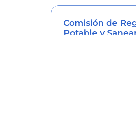
Comisión de Reg
Potable y Sanea
Sede principal
Carrera 12 Nº 97-80, Piso 2, 
Horario de atención: lunes a
Teléfono desde Colombia (6
Línea anticorrupción (60+1) 
Correo institucional: correo
Correo notificaciones judicia
Soy transparente: soytrans