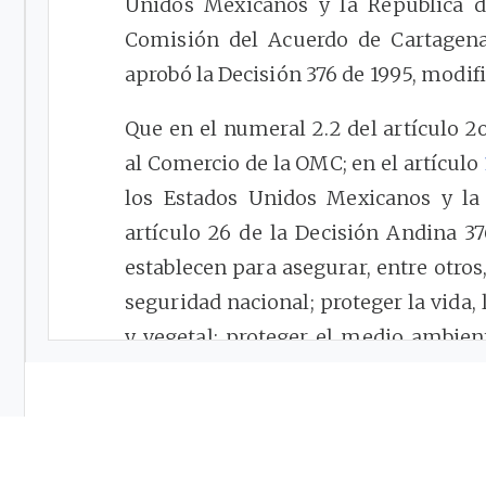
Unidos Mexicanos y la República de
Comisión del Acuerdo de Cartagena
aprobó la Decisión 376 de 1995, modifi
Que en el numeral 2.2 del artículo 2
al Comercio de la OMC; en el artículo
los Estados Unidos Mexicanos y la 
artículo 26 de la Decisión Andina 3
establecen para asegurar, entre otros,
seguridad nacional; proteger la vida,
y vegetal; proteger el medio ambien
que puedan inducir a error a los con
Que de conformidad con las dispo
competencia económica es un