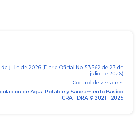
ímicas del Gas Licuado del Petróleo, GLP,
dar a este combustible, es necesario que
ucir riesgos en las Plantas de Envasado
minación del medio ambiente provocada
dos que constituyen un tipo de gases de
 de julio de 2026 (Diario Oficial No. 53.562 de 23 de
julio de 2026)
ectos adversos en el clima global;
Control de versiones
nico se publicó en la página Web del
gulación de Agua Potable y Saneamiento Básico
CRA - DRA © 2021 - 2025
onocimiento de la industria, los gremios
uales se recibieron observaciones y
y evaluados para la elaboración de su