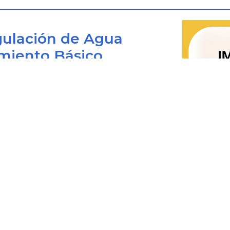
Que en aplicación de lo previsto en el
IV de la Circular Unica de la Super
ulación de Agua
Ministerio de Minas y Energía envi
miento Básico
Punto de Contacto en materia de
Evaluación de la Conformidad pa
correspondientes notificaciones a
Bogotá D.C., Colombia
(OMC), Comunidad Andina de Naciones 
 viernes de 8:00 am. a 4:00 pm.
Que es interés del Gobierno fortalece
0+1) 487 3820
la prestación del servicio público d
4873820 Ext. 001
@cra.gov.co
bajo la premisa del cumplimiento de 
les: notificacionesjudiciales@cra.gov.co
garantizar la prestación de un servici
parente@cra.gov.co
Que la Superintendencia de Servicio
para verificar que las obras, equip