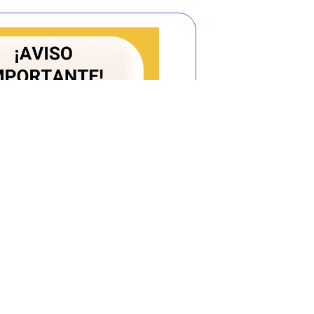
 numeral 3.1.5 del Capítulo III del Título
intendencia de Industria y Comercio, el
ó el proyecto de Reglamento Técnico al
 Normalización y Procedimientos de
ra efectos de que se surtieran las
 la Organización Mundial de Comercio
(CAN) y al Grupo de los Tres (G-3);
r la expansión y ampliar la cobertura de
omiciliario de Gas Licuado del Petróleo,
los reglamentos técnicos, con el fin de
o seguro y de calidad;
s Públicos Domiciliarios es competente
os y procedimientos de las empresas de