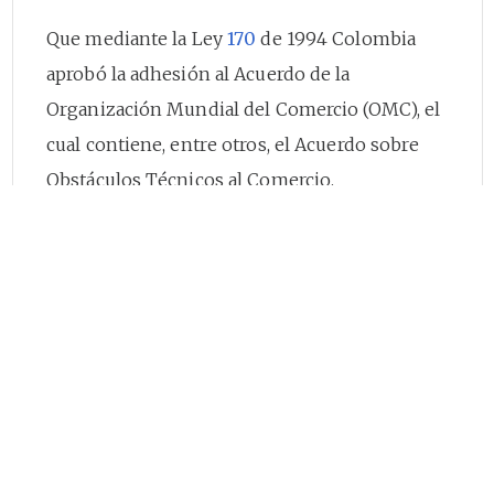
Que mediante la Ley
170
de 1994 Colombia
aprobó la adhesión al Acuerdo de la
Organización Mundial del Comercio (OMC), el
cual contiene, entre otros, el Acuerdo sobre
Obstáculos Técnicos al Comercio.
Que a través de la Ley
172
de 1994 se aprobó el
Tratado de Libre Comercio con los gobiernos
de los Estados Unidos Mexicanos y de la
República de Venezuela (G-3); y que, a su vez, la
Comunidad Andina (CAN), de la cual Colombia
hace parte, aprobó la Decisión 376 de 1995,
modificada por la Decisión 419 de 1997, la cual
establece el procedimiento de notificación a