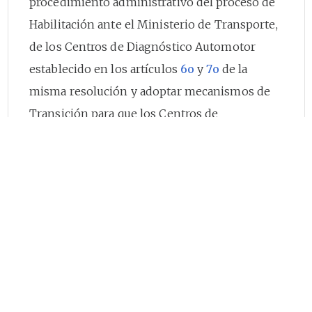
procedimiento administrativo del proceso de
Habilitación ante el Ministerio de Transporte,
de los Centros de Diagnóstico Automotor
establecido en los artículos
6o
y
7o
de la
misma resolución y adoptar mecanismos de
Transición para que los Centros de
Diagnóstico Automotor puedan operar
mientras estos adelantan ante la
Superintendencia de Industria y Comercio el
correspondiente proceso de Acreditación
dentro del sistema como organismos de
inspección;
Que la modificación de los artículos anteriores
y numerales del Anexo invocado implica a su