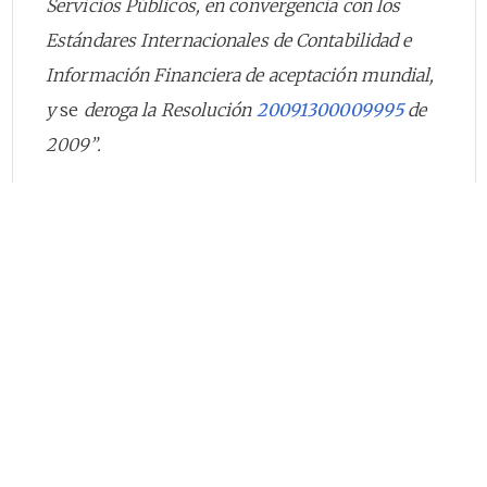
Servicios Públicos, en convergencia con los
Estándares Internacionales de Contabilidad e
Información Financiera de aceptación mundial,
y
se
deroga la Resolución
20091300009995
de
2009”.
Que de conformidad con lo previsto por el
artículo
4
o de la Resolución SSPD
20101300021335, las empresas prestadoras de
servicios públicos deberán reportar al Sistema
Único de Información, SUI, un balance inicial o
balance de apertura de conformidad con los
términos establecidos en el Título III del
Anexo 1.