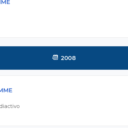
 MME
2008
 MME
diactivo