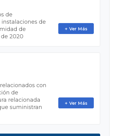
os de
s instalaciones de
ormidad de
Ver Más
1 de 2020
 relacionados con
ción de
ura relacionada
Ver Más
 que suministran