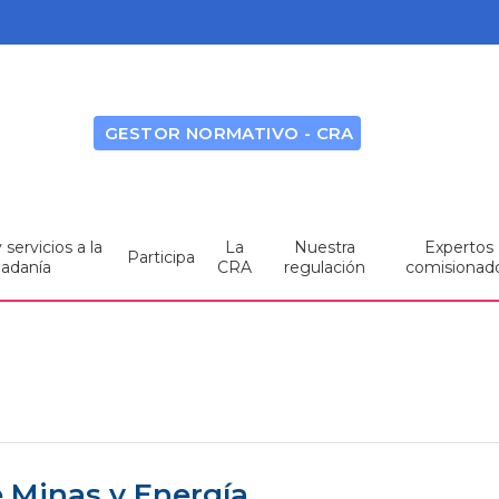
GESTOR NORMATIVO - CRA
servicios a la
La
Nuestra
Expertos
Participa
dadanía
CRA
regulación
comisionad
e Minas y Energía