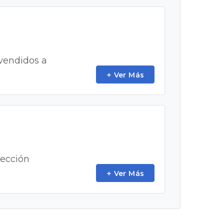
vendidos a
Ver Más
tección
Ver Más