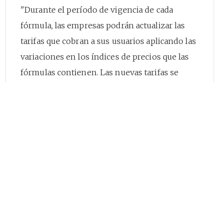
"Durante el período de vigencia de cada
fórmula, las empresas podrán actualizar las
tarifas que cobran a sus usuarios aplicando las
variaciones en los índices de precios que las
fórmulas contienen. Las nuevas tarifas se
aplicarán a partir del día quince del mes que
corresponda, cada vez que se acumule una
variación de, por lo menos, un tres por ciento
(3%) en alguno de los índices de precios que
considera la fórmula. (...)". Para el caso del
servicio público de aseo, se debe tener en
[3]
cuenta lo dispuesto en el artículo
37
de la
Resolución CRA 720 de 2015.