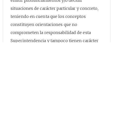
emitir pronunciamientos y/o decidir
situaciones de carácter particular y concreto,
teniendo en cuenta que los conceptos
constituyen orientaciones que no
comprometen la responsabilidad de esta
Superintendencia y tampoco tienen carácter
obligatorio o vinculante, siendo que se
expiden conforme con lo dispuesto en el
artículo
28
de la Ley 1437 de 2011, introducido
por sustitución por la Ley
1755
del 30 de junio
de 2015.
De igual manera, es pertinente reiterar que la
posición de esta Superintendencia ha sido
uniforme en el tiempo, en el sentido de