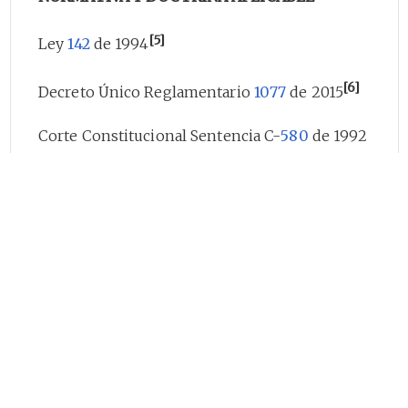
[5]
Ley
142
de 1994
[6]
Decreto Único Reglamentario
1077
de 2015
Corte Constitucional Sentencia C-
580
de 1992
Corte Constitucional Sentencia C-186 de 2022
Concepto SSPD-OJ-2021-
410
Concepto SSPD-OJ-2024-133
Concepto SSPD-OJ-2024-
432
CONSIDERACIONES
Previo al desarrollo del presente concepto es