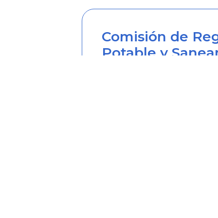
Comisión de Reg
Potable y Sanea
Sede principal
Carrera 12 Nº 97-80, Piso 2, 
Horario de atención: lunes a
Teléfono desde Colombia (6
Línea anticorrupción (60+1) 
Correo institucional: correo
Correo notificaciones judicia
Soy transparente: soytrans