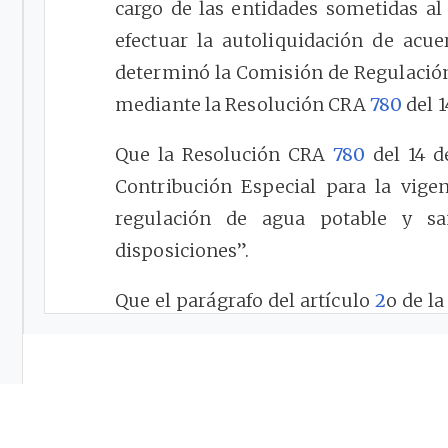
cargo de las entidades sometidas al
efectuar la autoliquidación de acue
determinó la Comisión de Regulació
mediante la Resolución CRA
780
del 1
Que la Resolución CRA
780
del 14 de
Contribución Especial para la vigen
regulación de agua potable y sa
disposiciones”.
Que el parágrafo del artículo
2
o de l
de 2016 señala que la Dirección E
aplicación del parágrafo 2o del artí
resolución motivada, cuando evidenci
entidad.