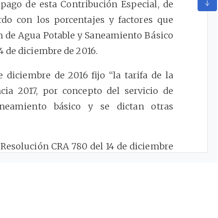
 pago de esta Contribución Especial, de
rdo con los porcentajes y factores que
n de Agua Potable y Saneamiento Básico
4 de diciembre de 2016.
 diciembre de 2016 fijo “la tarifa de la
cia 2017, por concepto del servicio de
neamiento básico y se dictan otras
a Resolución CRA 780 del 14 de diciembre
jecutiva de la CRA, podrá utilizar la
culo
85
de la Ley 142 de 1994, a través de
e que exista faltante presupuesta de la