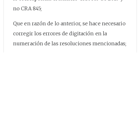
no CRA 845;
Que en razón de lo anterior, se hace necesario
corregir los errores de digitación en la
numeración de las resoluciones mencionadas;
Que el numeral 3 del artículo
1o
de la
Resolución CRA 475 de 2009, señala como
excepción al procedimiento de participación
ciudadana de los proyectos de resolución de
carácter general, los que tengan por finalidad
corregir errores puramente aritméticos o
tipográficos en que se haya incurrido al
momento de su expedición;