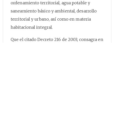
ordenamiento territorial, agua potable y
saneamiento básico y ambiental, desarrollo
territorial y urbano, así como en materia
habitacional integral.
Que el citado Decreto 216 de 2003, consagra en
su artículo
2
o como función del Ministerio la
de formular, dirigir y coordinar las políticas,
regulación, planes y programas en materia
ambiental y de agua potable y saneamiento
básico.
Que conforme a lo señalado en el numeral 5.1
del artículo
5
o de la Ley 142 de 1994, es
competencia de los municipios asegurar que