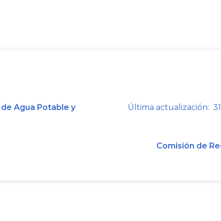
Que el numeral 4 del artículo
6o
del
que la Subdirección Administrativa y
Especial - Comisión de Regulación
(CRA), coordinará la elaboración del p
tarifa de contribución especial, de 
1995 o las normas que lo modifiqu
presentada al Comité de Expertos 
 de Agua Potable y
Última actualización: 31
Potable y Saneamiento Básico (CRA) p
Que mediante la Resolución CRA nú
Comisión de Re
Comisión de Regulación establec
contribución especial por concepto de
y saneamiento básico.
Que mediante la Circular UAE-CRA n