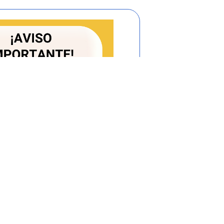
 de la primera cuota de la contribución
 los prestadores de servicios públicos de
s actividades complementarias sometidos
001 adicionó un artículo nuevo a la Ley
co de información
.
Corresponde a la
cos Domiciliarios, en desarrollo de sus
establecer, administrar, mantener y operar
irá de la información proveniente de los
tos a su control, inspección y vigilancia,
 confiable, conforme a lo establecido en el
sistema de información que desarrolle la