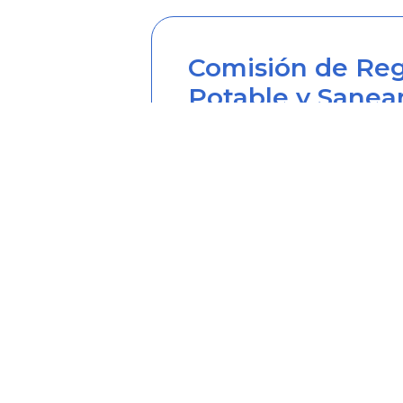
Comisión de Reg
Potable y Sanea
Sede principal
Carrera 12 Nº 97-80, Piso 2, 
Horario de atención: lunes a
Teléfono desde Colombia (6
Línea anticorrupción (60+1) 
Correo institucional: correo
Correo notificaciones judicia
Soy transparente: soytrans