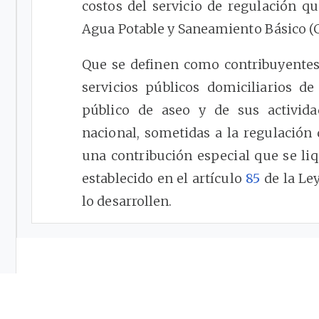
costos del servicio de regulación q
Agua Potable y Saneamiento Básico (
Que se definen como contribuyentes,
servicios públicos domiciliarios de 
público de aseo y de sus activida
nacional, sometidas a la regulación
una contribución especial que se li
establecido en el artículo
85
de la Le
lo desarrollen.
Que de conformidad con el artículo
8
vigencia 2025, la Comisión de Reg
Básico (CRA), se encuentra fac
contribución especial a las entida