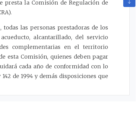
ue presta la Comisión de Regulación de
CRA).
 todas las personas prestadoras de los
acueducto, alcantarillado, del servicio
des complementarias en el territorio
 de esta Comisión, quienes deben pagar
quidará cada año de conformidad con lo
y 142 de 1994 y demás disposiciones que
5
ibidem,
para la fijación de la tarifa de la
ulación de Agua Potable y Saneamiento
ultada para cobrar anualmente una
des sometidas a su regulación, con una