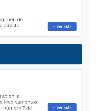
 régimen de
l directo
Ver Más
nto en la
 de Medicamentos
lar número 7 de
Ver Más