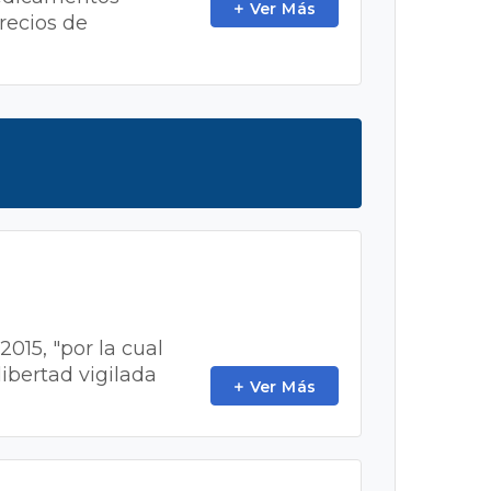
Ver Más
Precios de
015, "por la cual
ibertad vigilada
Ver Más