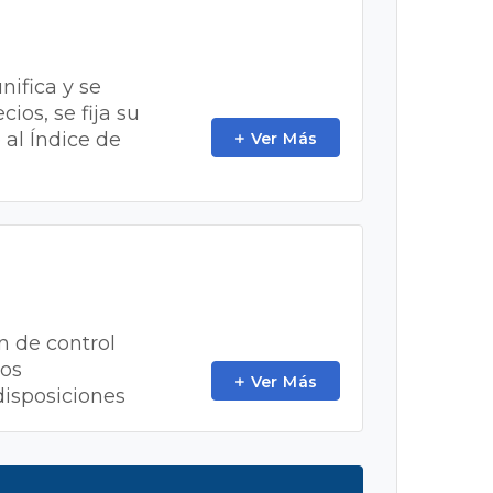
nifica y se
ios, se fija su
al Índice de
Ver Más
n de control
nos
Ver Más
disposiciones