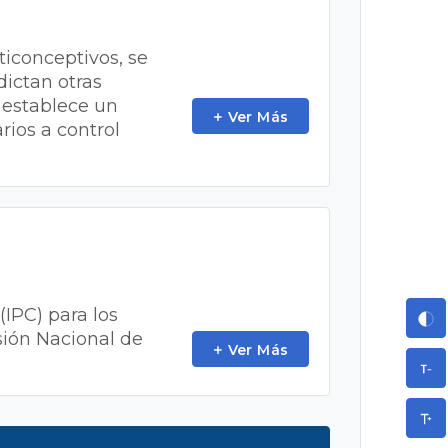
ticonceptivos, se
dictan otras
e establece un
Ver Más
rios a control
(IPC) para los
sión Nacional de
Ver Más