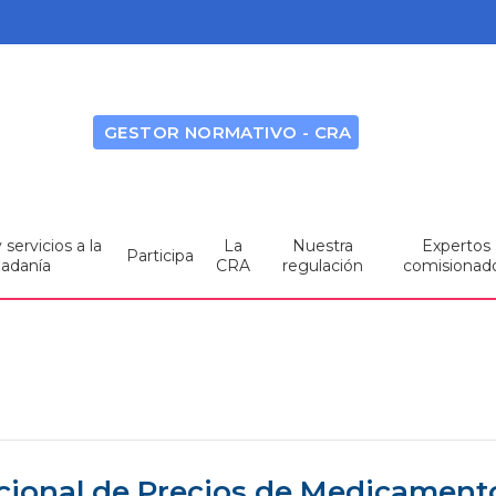
GESTOR NORMATIVO - CRA
servicios a la
La
Nuestra
Expertos
Participa
dadanía
CRA
regulación
comisionad
acional de Precios de Medicament