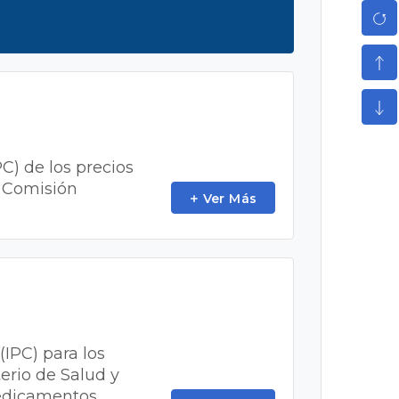
PC) de los precios
a Comisión
Ver Más
(IPC) para los
erio de Salud y
 medicamentos