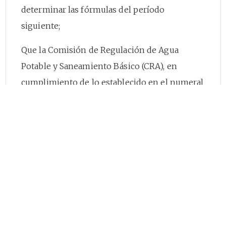
determinar las fórmulas del período
siguiente;
Que la Comisión de Regulación de Agua
Potable y Saneamiento Básico (CRA), en
cumplimiento de lo establecido en el numeral
11.1 del artículo
11
del Decreto 2696 de 2004,
divulgó y puso en conocimiento a los
prestadores y los usuarios, el documento:
“
Bases para la revisión quinquenal de la fórmula
tarifaria para los servicios de acueducto y
alcantarillado”
, aprobado en sesión de
comisión el 12 de junio de 2008 y
desarrollaron actividades complementarias