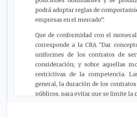
posiciones dominantes y se produz
podrá adoptar reglas de comportamien
empresas en el mercado”.
Que de conformidad con el numeral 
corresponde a la CRA “Dar concepto
uniformes de los contratos de se
consideración; y sobre aquellas m
restrictivas de la competencia. L
general, la duración de los contrato
públicos, para evitar que se limite la
Que el artículo
128
de la Ley 142 de 
públicos es un contrato uniforme, co
prestadora de servicios públicos d