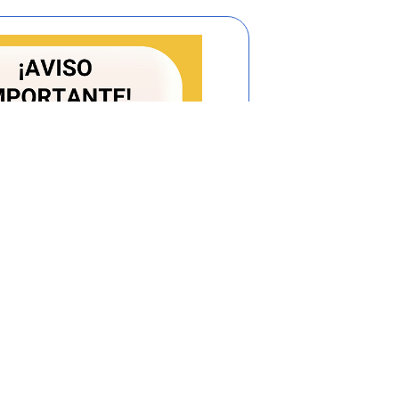
rsona natural o jurídica que se beneficia
en como propietario del inmueble o donde
ecto del servicio. A este último se le
94 consagra las cláusulas respecto de las
ón dominante por parte de la persona
ciliarios.
ltimo inciso del artículo
133
de la Ley 142
a rendido concepto previo sobre las
to de servicios públicos, o sobre sus
, debe dar a ese concepto el valor de una
idamente fundada.