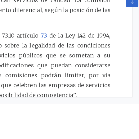
can servicios de calidad. La comisión
to diferencial, según la posición de las
73.10 artículo
73
de la Ley 142 de 1994,
 sobre la legalidad de las condiciones
rvicios públicos que se sometan a su
odificaciones que puedan considerarse
as comisiones podrán limitar, por vía
s que celebren las empresas de servicios
 posibilidad de competencia”.
1994 prevé que el contrato de servicios
nsensual, en virtud del cual una persona
omiciliarios los presta a un usuario a