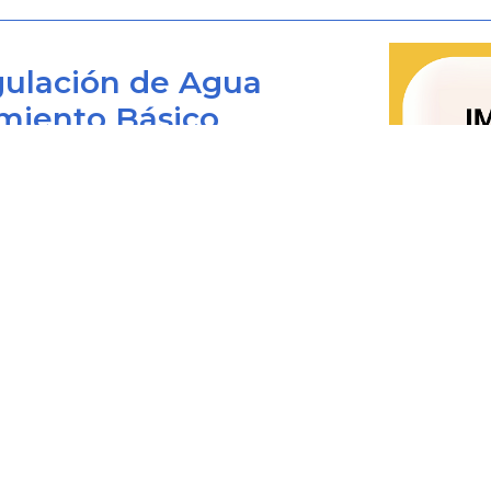
artículo, define el usuario como la pe
con la prestación de un servicio, bi
ulación de Agua
este se presta, o como receptor dir
miento Básico
denomina también consumidor.
Que el artículo
133
de la Ley 142 de 19
Bogotá D.C., Colombia
cuales se presume abuso de posici
prestadora de servicios públicos domi
 viernes de 8:00 am. a 4:00 pm.
0+1) 487 3820
Que al tenor de lo establecido en el ú
4873820 Ext. 001
de 1994, cuando una comisión hay
@cra.gov.co
les: notificacionesjudiciales@cra.gov.co
condiciones uniformes de un contra
parente@cra.gov.co
modificaciones, el juez que lo estudie
prueba pericial firme, precisa y deb