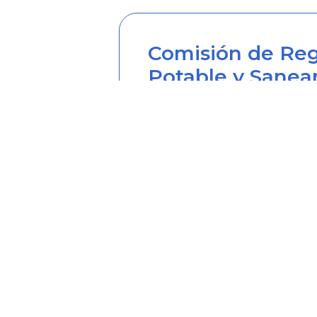
Comisión de Reg
Potable y Sanea
Sede principal
Carrera 12 Nº 97-80, Piso 2, 
Horario de atención: lunes a
Teléfono desde Colombia (6
Línea anticorrupción (60+1) 
Correo institucional: correo
Correo notificaciones judicia
Soy transparente: soytrans