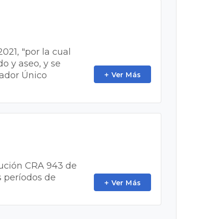
021, "por la cual
do y aseo, y se
cador Único
Ver Más
olución CRA 943 de
s períodos de
Ver Más