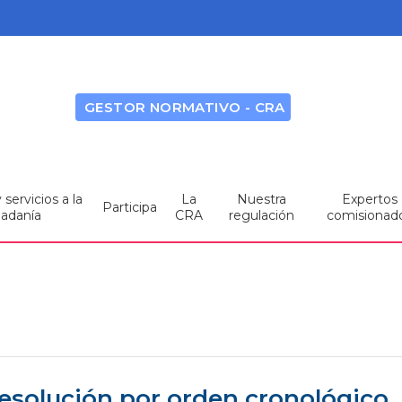
GESTOR NORMATIVO - CRA
servicios a la
La
Nuestra
Expertos
Participa
dadanía
CRA
regulación
comisionad
resolución por orden cronológico