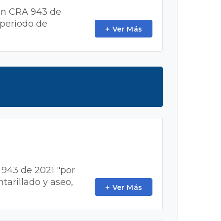
ción CRA 943 de
 periodo de
Ver Más
 943 de 2021 "por
tarillado y aseo,
Ver Más