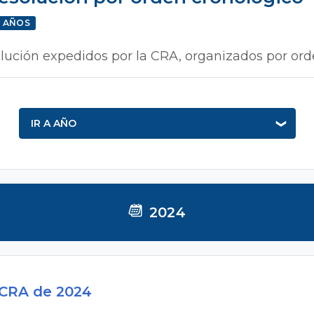
R AÑOS
olución expedidos por la CRA, organizados por ord
IR A AÑO
2024
 CRA de 2024